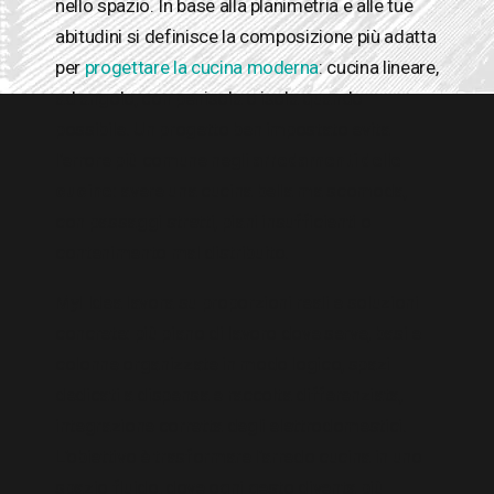
nello spazio. In base alla planimetria e alle tue
abitudini si definisce la composizione più adatta
per
progettare la cucina moderna
: cucina lineare,
ad angolo, con penisola o isola quando
possibile. Un progetto ben impostato evita
l’errore più comune negli
arredamenti delle
cucine
: avere una cucina bella ma scomoda,
con passaggi stretti, piani insufficienti o
contenimento mal distribuito.
Myl Idea lavora su proporzioni reali e soluzioni
concrete: più piano di lavoro dove serve, basi e
colonne organizzate in modo logico, spazi
dedicati a dispensa e raccolta differenziata,
integrazione corretta degli elettrodomestici.
L’obiettivo è trasformare l’arredo cucina in uno
spazio fluido, dove ogni gesto diventa più