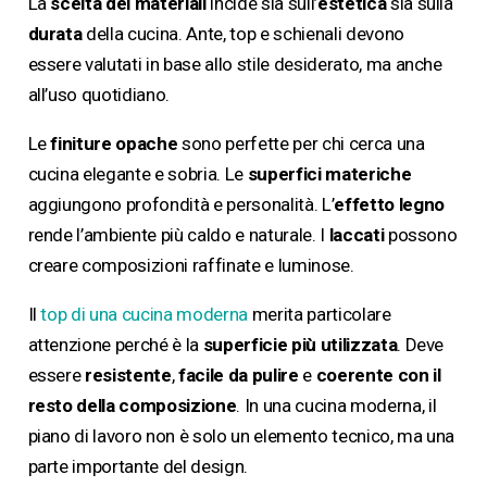
La
scelta dei materiali
incide sia sull’
estetica
sia sulla
durata
della cucina. Ante, top e schienali devono
essere valutati in base allo stile desiderato, ma anche
all’uso quotidiano.
Le
finiture opache
sono perfette per chi cerca una
cucina elegante e sobria. Le
superfici materiche
aggiungono profondità e personalità. L’
effetto legno
rende l’ambiente più caldo e naturale. I
laccati
possono
creare composizioni raffinate e luminose.
Il
top di una cucina moderna
merita particolare
attenzione perché è la
superficie più utilizzata
. Deve
essere
resistente
,
facile da pulire
e
coerente
con il
resto della composizione
. In una cucina moderna, il
piano di lavoro non è solo un elemento tecnico, ma una
parte importante del design.